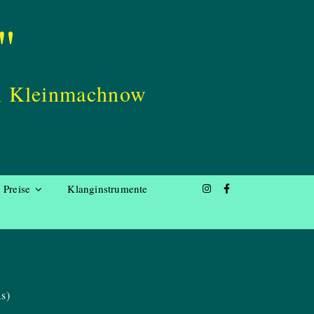
"
in Kleinmachnow
Preise
Klanginstrumente
s)